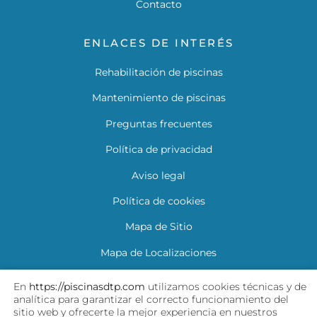
Contacto
ENLACES DE INTERÉS
Rehabilitación de piscinas
Mantenimiento de piscinas
Preguntas frecuentes
Política de privacidad
Aviso legal
Política de cookies
Mapa de Sitio
Mapa de Localizaciones
Descarga tu garantía
En
https://piscinasdtp.com
utilizamos cookies técnicas y de
analítica para garantizar el correcto funcionamiento del
sitio web y ofrecerte la mejor experiencia en nuestros
SÍGUENOS