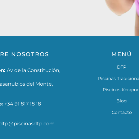
RE NOSOTROS
MENÚ
DTP
ón:
Av de la Constitución,
Piscinas Tradiciona
asarrubios del Monte,
Piscinas Kerapoo
Blog
o:
+34 91 817 18 18
Contacto
sdtp@piscinasdtp.com