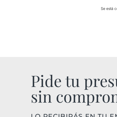
Se está c
Pide tu pre
sin compro
LO RECIBIRÁS EN TU E