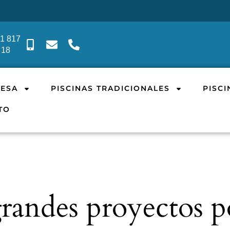
91 817
 18
RESA
PISCINAS TRADICIONALES
PISC
TO
andes proyectos p