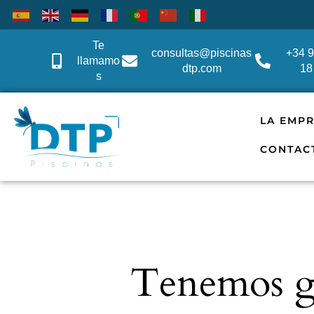
Te
consultas@piscinas
+34 
llamamo
dtp.com
18
s
LA EMP
CONTAC
Tenemos gr