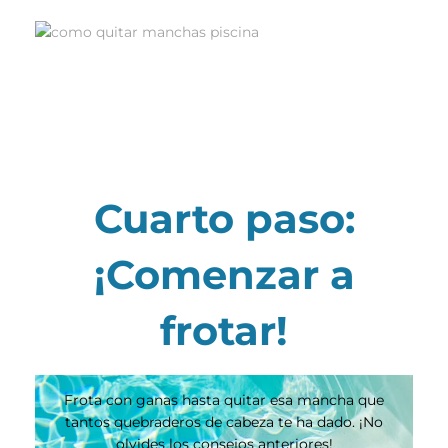
Una vez ya sabemos el origen, y cuáles son los
mejores productos para quitar esa mancha, lo
que deberemos hacer es elegir el mejor producto.
Una vez tengamos el producto ya solo quedara el
siguiente paso.
Cuarto paso:
¡Comenzar a
frotar!
Frota con ganas hasta quitar esa mancha que
tantos quebraderos de cabeza te ha dado. ¡No
olvides los consejos anteriores!