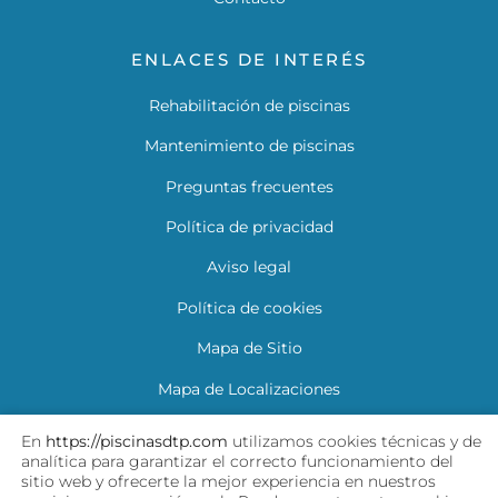
ENLACES DE INTERÉS
Rehabilitación de piscinas
Mantenimiento de piscinas
Preguntas frecuentes
Política de privacidad
Aviso legal
Política de cookies
Mapa de Sitio
Mapa de Localizaciones
Descarga tu garantía
En
https://piscinasdtp.com
utilizamos cookies técnicas y de
analítica para garantizar el correcto funcionamiento del
sitio web y ofrecerte la mejor experiencia en nuestros
SÍGUENOS