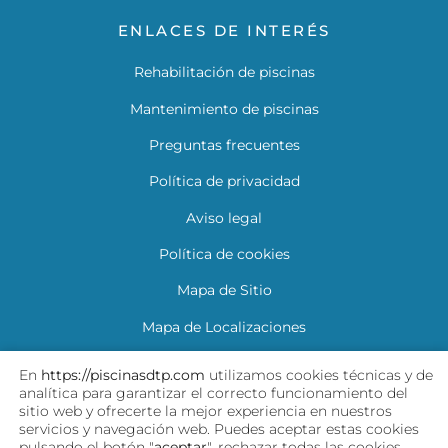
ENLACES DE INTERÉS
Rehabilitación de piscinas
Mantenimiento de piscinas
Preguntas frecuentes
Política de privacidad
Aviso legal
Política de cookies
Mapa de Sitio
Mapa de Localizaciones
Descarga tu garantía
En
https://piscinasdtp.com
utilizamos cookies técnicas y de
analítica para garantizar el correcto funcionamiento del
sitio web y ofrecerte la mejor experiencia en nuestros
SÍGUENOS
servicios y navegación web. Puedes aceptar estas cookies
pulsando el botón "
aceptar
", rechazar todas las cookies