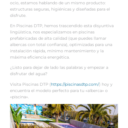
ocio, estamos hablando de un mismo producto:
estructuras seguras, higiénicas y diseñadas para el
disfrute.
En Piscinas DTP, hemos trascendido esta disyuntiva
lingüística, nos especializamos en piscinas
prefabricadas de alta calidad (que puedes llamar
albercas con total confianza), optimizadas para una
instalación rápida, mínimo mantenimiento y la
máxima eficiencia energética.
¿Listo para dejar de lado las palabras y empezar a
disfrutar del agua?
Visita Piscinas DTP (
https://piscinasdtp.com/
) hoy y
encuentra el modelo perfecto para tu «alberca» o
«piscina».