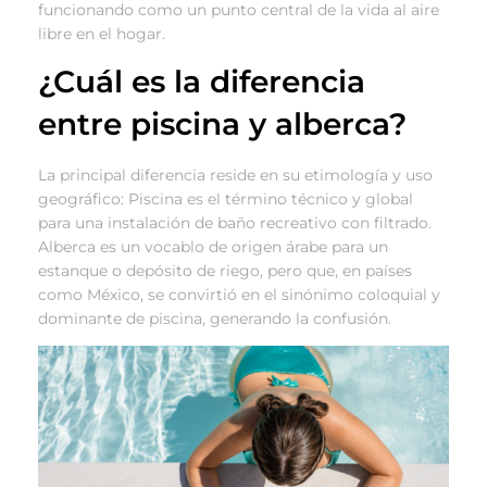
funcionando como un punto central de la vida al aire
libre en el hogar.
¿Cuál es la diferencia
entre piscina y alberca?
La principal diferencia reside en su etimología y uso
geográfico: Piscina es el término técnico y global
para una instalación de baño recreativo con filtrado.
Alberca es un vocablo de origen árabe para un
estanque o depósito de riego, pero que, en países
como México, se convirtió en el sinónimo coloquial y
dominante de piscina, generando la confusión.