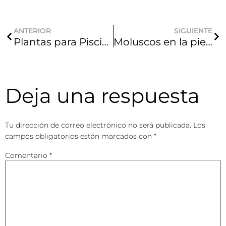
ANTERIOR
SIGUIENTE
Plantas para Piscinas: La Guía Definitiva de Piscinas DTP para un Oasis de Ensueño
Moluscos en la piel y piscina: ¿Qué son esas ‘verrugas de agua’ y cómo evitarlas?
Deja una respuesta
Tu dirección de correo electrónico no será publicada.
Los
campos obligatorios están marcados con
*
Comentario
*