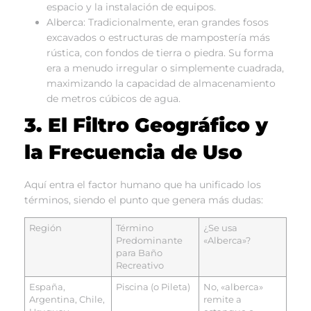
espacio y la instalación de equipos.
Alberca: Tradicionalmente, eran grandes fosos
excavados o estructuras de mampostería más
rústica, con fondos de tierra o piedra. Su forma
era a menudo irregular o simplemente cuadrada,
maximizando la capacidad de almacenamiento
de metros cúbicos de agua.
3. El Filtro Geográfico y
la Frecuencia de Uso
Aquí entra el factor humano que ha unificado los
términos, siendo el punto que genera más dudas:
Región
Término
¿Se usa
Predominante
«Alberca»?
para Baño
Recreativo
España,
Piscina (o Pileta)
No, «alberca»
Argentina, Chile,
remite a