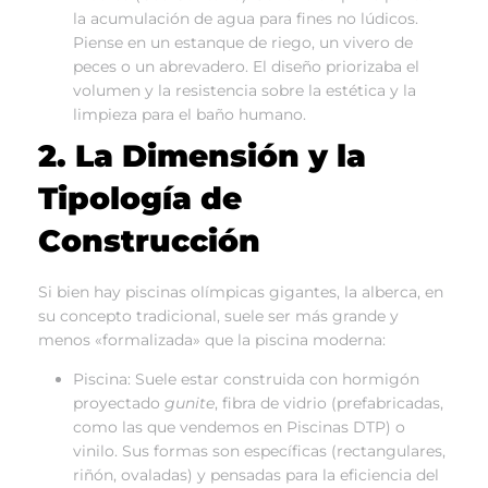
la acumulación de agua para fines no lúdicos.
Piense en un estanque de riego, un vivero de
peces o un abrevadero. El diseño priorizaba el
volumen y la resistencia sobre la estética y la
limpieza para el baño humano.
2. La Dimensión y la
Tipología de
Construcción
Si bien hay piscinas olímpicas gigantes, la alberca, en
su concepto tradicional, suele ser más grande y
menos «formalizada» que la piscina moderna:
Piscina: Suele estar construida con hormigón
proyectado
gunite
, fibra de vidrio (prefabricadas,
como las que vendemos en Piscinas DTP) o
vinilo. Sus formas son específicas (rectangulares,
riñón, ovaladas) y pensadas para la eficiencia del