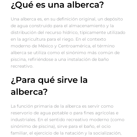
¿Qué es una alberca?
Una alberca es, en su definición original, un depósito
de agua construido para el almacenamiento y la
distribución del recurso hídrico, típicamente utilizado
en la agricultura para el riego. En el contexto
moderno de México y Centroamérica, el término
alberca se utiliza como el sinónimo más común de
piscina, refiriéndose a una instalación de baño
recreativo.
¿Para qué sirve la
alberca?
La función primaria de la alberca es servir como
reservorio de agua potable o para fines agrícolas e
industriales. En el sentido recreativo moderno (como
sinónimo de piscina), sirve para el baño, el ocio
familiar, el ejercicio de la natación y la socialización,