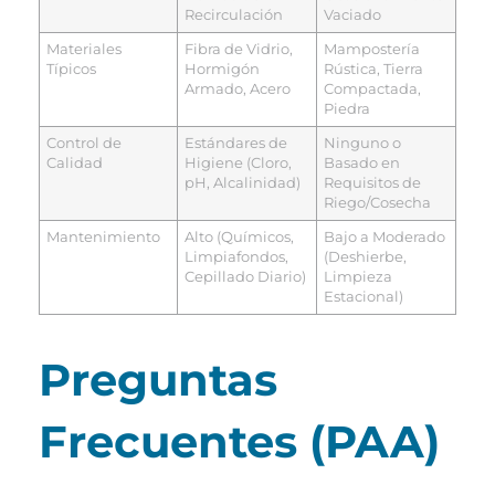
Recirculación
Vaciado
Materiales
Fibra de Vidrio,
Mampostería
Típicos
Hormigón
Rústica, Tierra
Armado, Acero
Compactada,
Piedra
Control de
Estándares de
Ninguno o
Calidad
Higiene (Cloro,
Basado en
pH, Alcalinidad)
Requisitos de
Riego/Cosecha
Mantenimiento
Alto (Químicos,
Bajo a Moderado
Limpiafondos,
(Deshierbe,
Cepillado Diario)
Limpieza
Estacional)
Preguntas
Frecuentes (PAA)